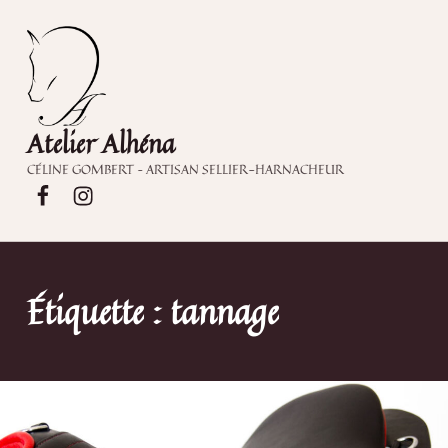
Atelier Alhéna
CÉLINE GOMBERT – ARTISAN SELLIER-HARNACHEUR
Atelier Alhéna sur Facebook
Atelier Alhéna sur Instagram
Étiquette :
tannage