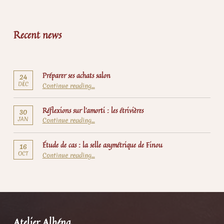
Recent news
Préparer ses achats salon
24
“Préparer ses achats salon”
DÉC
Continue reading
…
Réflexions sur l’amorti : les étrivières
30
“Réflexions sur l’amorti : les étrivières”
JAN
Continue reading
…
Étude de cas : la selle asymétrique de Finou
16
OCT
“Étude de cas : la selle asymétrique de Finou”
Continue reading
…
Atelier Alhéna