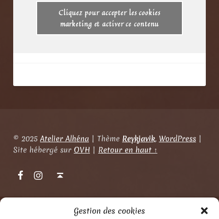
Cliquez pour accepter les cookies
marketing et activer ce contenu
© 2025
Atelier Alhéna
|
Thème
Reykjavik
,
WordPress
|
Site hébergé sur
OVH
|
Retour en haut ↑
Atelier Alhéna sur Facebook
Atelier Alhéna sur Instagram
Back to top ↑
Gestion des cookies