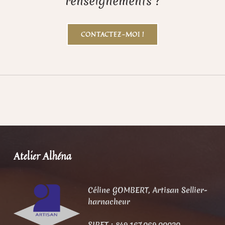
renseignements ?
CONTACTEZ-MOI !
Skip back to main navigation
Atelier Alhéna
Céline GOMBERT,
Artisan Sellier-
harnacheur
SIRET : 849.167.069.00020