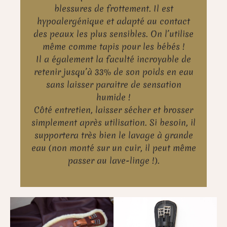
blessures de frottement. Il est
hypoalergénique et adapté au contact
des peaux les plus sensibles. On l’utilise
même comme tapis pour les bébés !
Il a également la faculté incroyable de
retenir jusqu’à 33% de son poids en eau
sans laisser paraitre de sensation
humide !
Côté entretien, laisser sécher et brosser
simplement après utilisation. Si besoin, il
supportera très bien le lavage à grande
eau (non monté sur un cuir, il peut même
passer au lave-linge !).