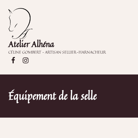
Atelier Alhéna
CÉLINE GOMBERT – ARTISAN SELLIER-HARNACHEUR
Atelier Alhéna sur Facebook
Atelier Alhéna sur Instagram
Équipement de la selle