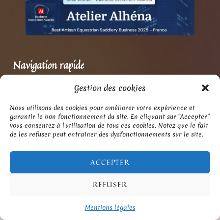
Navigation rapide
Gestion des cookies
En stock
Nous utilisons des cookies pour améliorer votre expérience et
garantir le bon fonctionnement du site. En cliquant sur “Accepter”
Selle sur mesure
vous consentez à l'utilisation de tous ces cookies. Notez que le fait
de les refuser peut entrainer des dysfonctionnements sur le site.
Saddle-fitting
La briderie
ACCEPTER
Tapis de selle et amortisseurs
REFUSER
Chiens & Maroquinerie
Stages
MENU
Mentions légales