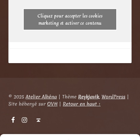
Cliquez pour accepter les cookies
marketing et activer ce contenu
© 2025
Atelier Alhéna
|
Thème
Reykjavik
,
WordPress
|
Site hébergé sur
OVH
|
Retour en haut ↑
Atelier Alhéna sur Facebook
Atelier Alhéna sur Instagram
Back to top ↑