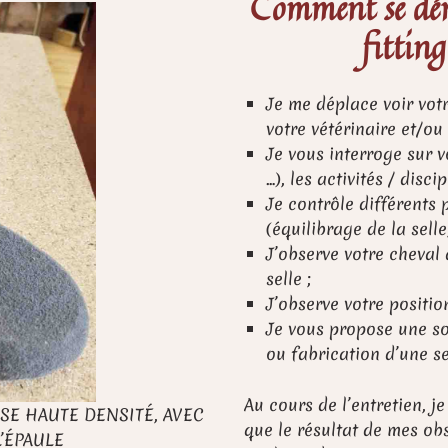
Comment se dér
fitting
Je me déplace voir votr
votre vétérinaire et/ou
Je vous interroge sur 
…), les activités / disc
Je contrôle différents p
(équilibrage de la selle
J’observe votre cheval 
selle ;
J’observe votre positio
Je vous propose une so
ou fabrication d’une se
Au cours de l’entretien, j
E HAUTE DENSITÉ, AVEC
que le résultat de mes obs
’ÉPAULE