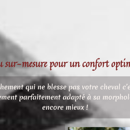
 sur-mesure pour un confort opti
hement qui ne blesse pas votre cheval c’e
ment parfaitement adapté à sa morpholo
encore mieux !