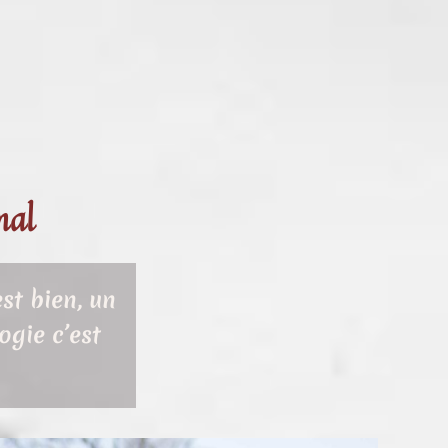
mal
st bien, un
gie c’est