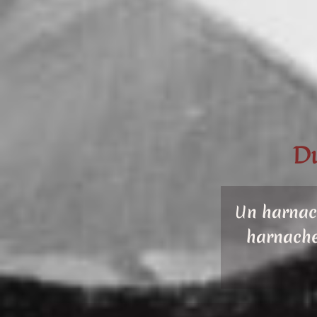
Du
U
n harnac
harnache