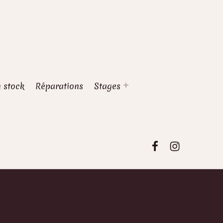
 stock
Réparations
Stages
Atelier Alhén
Atelier A