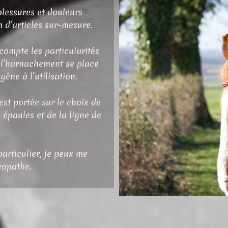
blessures et douleurs
 d’articles sur-mesure.
compte les particularités
 l’harnachement se place
êne à l’utilisation.
 est portée sur le choix de
 épaules et de la ligne de
articulier, je peux me
éopathe.